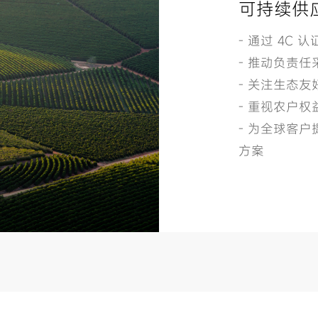
可持续供
- 通过 4C 
- 推动负责
- 关注生态
- 重视农户
- 为全球客
方案