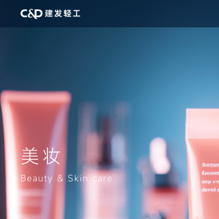
美妆
Beauty & Skin care