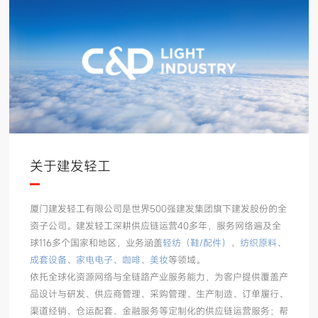
关于建发轻工
厦门建发轻工有限公司是世界500强建发集团旗下建发股份的全
资子公司。建发轻工深耕供应链运营40多年，服务网络遍及全
球116多个国家和地区，业务涵盖
轻纺（鞋/配件）
、
纺织原料
、
成套设备
、
家电电子
、
咖啡
、
美妆
等领域。
依托全球化资源网络与全链路产业服务能力，为客户提供覆盖产
品设计与研发、供应商管理、采购管理、生产制造、订单履行、
渠道经销、仓运配套、金融服务等定制化的供应链运营服务；帮